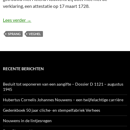
verklaring, een attestatie op 17 maart 1728.
Soo eenen swans heeft hij…
Lees verder
→
SPRANG
VEGHEL
RECENTE BERICHTEN
Besluit tot seponeren van een aangifte – Dossier D 1121 – augustus
1945
Hubertus Cornelis Johannes Nouwens – een twijfelachtige carrière
Gedenkboek 50 jaar cliche- en stempelfabriek Verhees
Nouwens in de lintjesregen