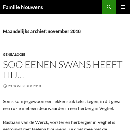
Ga
Zoeken
Familie Nouwens
naar
PRIMAI
de
MENU
inhoud
Maandelijks archief: november 2018
GENEALOGIE
SOO EENEN SWANS HEEFT
HIJ…
23 NOVEMBER 2018
Soms kom je gewoon een lekker stuk tekst tegen, in dit geval
een ruzie met een deurwaarder in een herberg in Veghel.
Bastiaan van de Werck, vorster en herbergier in Veghel is
getrouwd met Helena Nouwens. Zij doet mee met de