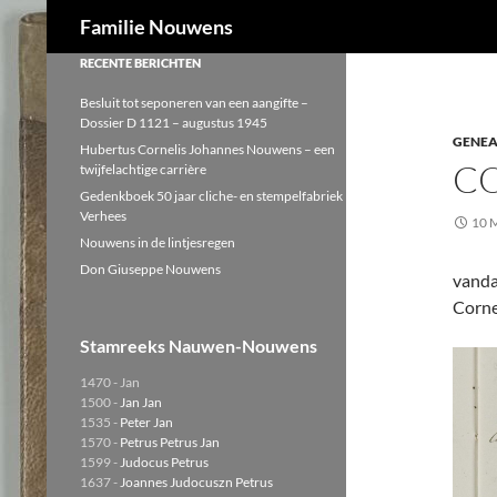
Zoeken
Familie Nouwens
Ga
RECENTE BERICHTEN
naar
Besluit tot seponeren van een aangifte –
de
Dossier D 1121 – augustus 1945
GENEA
inhoud
Hubertus Cornelis Johannes Nouwens – een
C
twijfelachtige carrière
Gedenkboek 50 jaar cliche- en stempelfabriek
Verhees
10 
Nouwens in de lintjesregen
Don Giuseppe Nouwens
vanda
Corne
Stamreeks Nauwen-Nouwens
1470 - Jan
1500 -
Jan Jan
1535 -
Peter Jan
1570 -
Petrus Petrus Jan
1599 -
Judocus Petrus
1637 -
Joannes Judocuszn Petrus