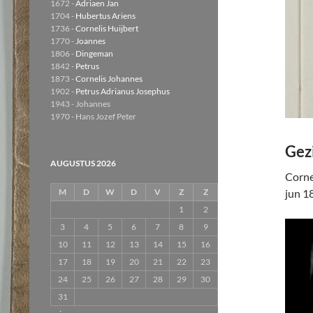
1672 -
Adriaen Jan
1704 -
Hubertus Ariens
1736 -
Cornelis Huijbert
1770 -
Joannes
1806 -
Dingeman
1842 -
Petrus
1873 -
Cornelis Johannes
1902 -
Petrus Adrianus Josephus
1943 - Johannes
1970 - Hans Jozef Peter
Gez
AUGUSTUS 2026
Corne
jun 1
M
D
W
D
V
Z
Z
1
2
3
4
5
6
7
8
9
10
11
12
13
14
15
16
17
18
19
20
21
22
23
24
25
26
27
28
29
30
31