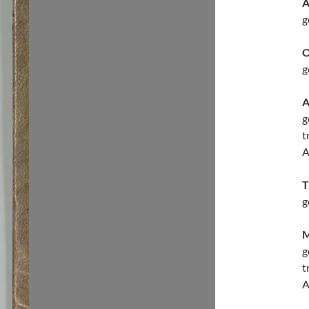
A
g
O
g
A
g
t
A
T
g
M
g
t
A