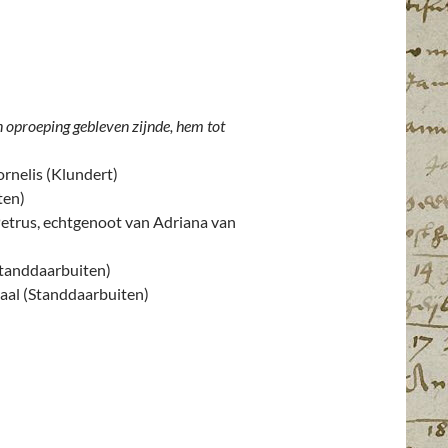
en oproeping gebleven zijnde, hem tot
ornelis (Klundert)
ten)
 Petrus, echtgenoot van Adriana van
(Standdaarbuiten)
maal (Standdaarbuiten)