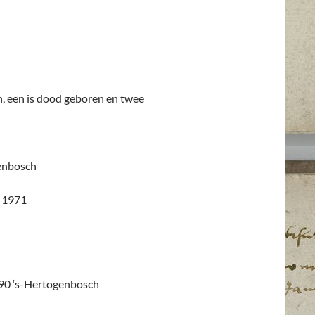
n, een is dood geboren en twee
genbosch
t 1971
990 ‘s-Hertogenbosch