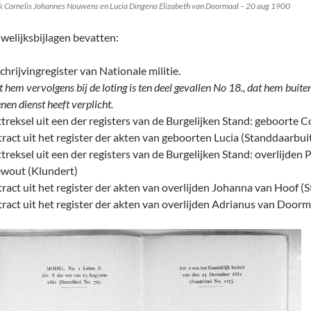
k Cornelis Johannes Nouwens en Lucia Dingena Elizabeth van Doormaal – 20 aug 1900
welijksbijlagen bevatten:
chrijvingregister van Nationale militie.
 hem vervolgens bij de loting is ten deel gevallen No 18., dat hem buit
nen dienst heeft verplicht.
ttreksel uit een der registers van de Burgelijken Stand: geboorte C
tract uit het register der akten van geboorten Lucia (Standdaarbui
ttreksel uit een der registers van de Burgelijken Stand: overlijden
ewout (Klundert)
tract uit het register der akten van overlijden Johanna van Hoof 
tract uit het register der akten van overlijden Adrianus van Door