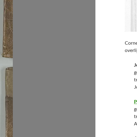
Corne
overli
J
g
t
J
P
g
t
A