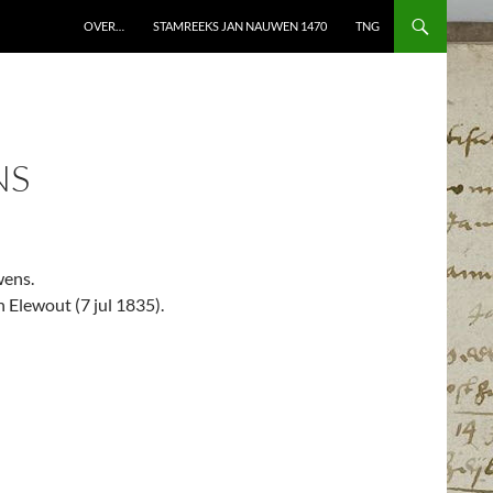
OVER…
STAMREEKS JAN NAUWEN 1470
TNG
NS
wens.
 Elewout (7 jul 1835).