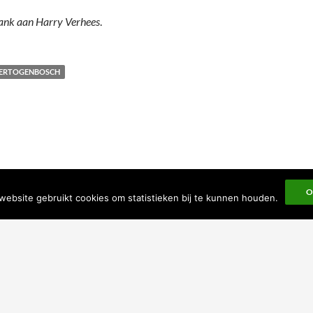
ank aan Harry Verhees
.
HERTOGENBOSCH
O
website gebruikt cookies om statistieken bij te kunnen houden.