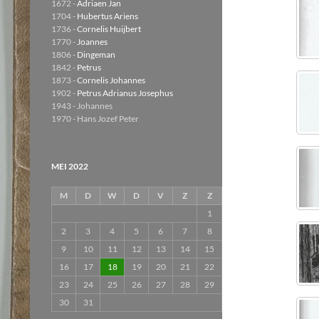
1672 -
Adriaen Jan
1704 -
Hubertus Ariens
1736 -
Cornelis Huijbert
1770 -
Joannes
1806 -
Dingeman
1842 -
Petrus
1873 -
Cornelis Johannes
1902 -
Petrus Adrianus Josephus
1943 - Johannes
1970 - Hans Jozef Peter
MEI 2022
M
D
W
D
V
Z
Z
1
2
3
4
5
6
7
8
9
10
11
12
13
14
15
16
17
18
19
20
21
22
23
24
25
26
27
28
29
30
31