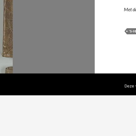
Met d
'S-
Deze 
Zoeken
naar: