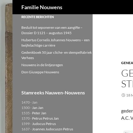
Zoeken
Familie Nouwens
Ga
RECENTE BERICHTEN
naar
Besluit tot seponeren van een aangifte –
de
Dossier D 1121 – augustus 1945
inhoud
Hubertus Cornelis Johannes Nouwens – een
twijfelachtige carrière
Gedenkboek 50 jaar cliche- en stempelfabriek
Verhees
GENEA
Nouwens in de lintjesregen
GE
Don Giuseppe Nouwens
ST
Stamreeks Nauwen-Nouwens
18 
1470 - Jan
1500 -
Jan Jan
geden
1535 -
Peter Jan
A.C. 
1570 -
Petrus Petrus Jan
1599 -
Judocus Petrus
1637 -
Joannes Judocuszn Petrus