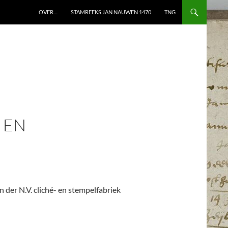
OVER…
STAMREEKS JAN NAUWEN 1470
TNG
 EN
 der N.V. cliché- en stempelfabriek