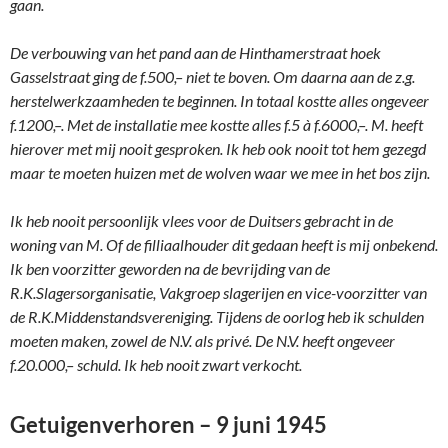
gaan.
De verbouwing van het pand aan de Hinthamerstraat hoek
Gasselstraat ging de f.500,– niet te boven. Om daarna aan de z.g.
herstelwerkzaamheden te beginnen. In totaal kostte alles ongeveer
f.1200,–. Met de installatie mee kostte alles f.5 à f.6000,–. M. heeft
hierover met mij nooit gesproken. Ik heb ook nooit tot hem gezegd
maar te moeten huizen met de wolven waar we mee in het bos zijn.
Ik heb nooit persoonlijk vlees voor de Duitsers gebracht in de
woning van M. Of de filliaalhouder dit gedaan heeft is mij onbekend.
Ik ben voorzitter geworden na de bevrijding van de
R.K.Slagersorganisatie, Vakgroep slagerijen en vice-voorzitter van
de R.K.Middenstandsvereniging. Tijdens de oorlog heb ik schulden
moeten maken, zowel de N.V. als privé. De N.V. heeft ongeveer
f.20.000,– schuld. Ik heb nooit zwart verkocht.
Getuigenverhoren – 9 juni 1945