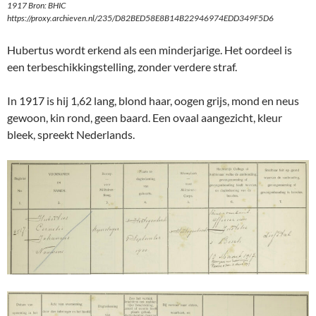
1917 Bron: BHIC
https://proxy.archieven.nl/235/D82BED58E8B14B22946974EDD349F5D6
Hubertus wordt erkend als een minderjarige. Het oordeel is
een terbeschikkingstelling, zonder verdere straf.
In 1917 is hij 1,62 lang, blond haar, oogen grijs, mond en neus
gewoon, kin rond, geen baard. Een ovaal aangezicht, kleur
bleek, spreekt Nederlands.