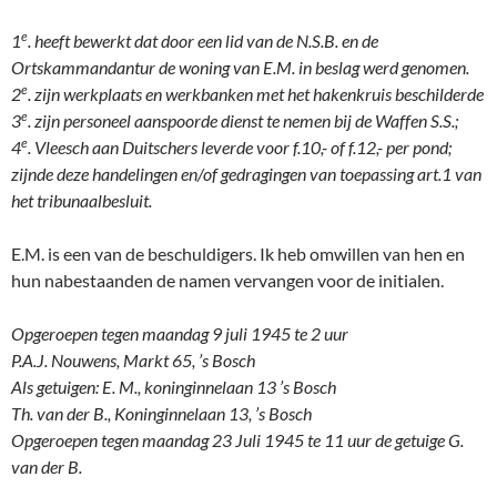
e
1
. heeft bewerkt dat door een lid van de N.S.B. en de
Ortskammandantur de woning van E.M. in beslag werd genomen.
e
2
. zijn werkplaats en werkbanken met het hakenkruis beschilderde
e
3
. zijn personeel aanspoorde dienst te nemen bij de Waffen S.S.;
e
4
. Vleesch aan Duitschers leverde voor f.10,- of f.12,- per pond;
zijnde deze handelingen en/of gedragingen van toepassing art.1 van
het tribunaalbesluit.
E.M. is een van de beschuldigers. Ik heb omwillen van hen en
hun nabestaanden de namen vervangen voor de initialen.
Opgeroepen tegen maandag 9 juli 1945 te 2 uur
P.A.J. Nouwens, Markt 65, ’s Bosch
Als getuigen: E. M., koninginnelaan 13 ’s Bosch
Th. van der B., Koninginnelaan 13, ’s Bosch
Opgeroepen tegen maandag 23 Juli 1945 te 11 uur de getuige G.
van der B.