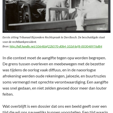
Eerste zitting Tribunaal Bijzondere Rechtspraak te Den Bosch. De beschuldigde staat
voor de rechtbankpresident.
Bron:
http://hdl.handle.net/10648/af22b570-d0b4-102d-bcf8-003048976d84
In die context moet de aangifte tegen opa worden begrepen.
De grens tussen overleven en meebewegen met de bezetter
was tijdens de oorlog vaak diffuus, en in de naoorlogse
afrekening werden oude rekeningen, jaloezie, en buurtruzies
soms vermengd met oprechte verontwaardiging. Een aangifte
was snel gedaan, en niet zelden gevoed door meer dan louter
feiten.
Wat overblijft is een dossier dat ons een beeld geeft over een
tijd die wij ons nauwelijks kunnen voorstellen. Een tijd waarin