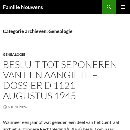
Ga
Zoeken
Familie Nouwens
naar
PRIMAI
de
MENU
inhoud
Categorie archieven: Genealogie
GENEALOGIE
BESLUIT TOT SEPONEREN
VAN EEN AANGIFTE –
DOSSIER D 1121 –
AUGUSTUS 1945
6 JUNI 2026
Wanneer een jaar of wat geleden een deel van het Centraal
archief Bijzondere Rechtpleging (CABR) besluit om haar