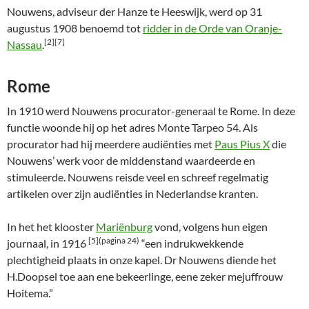
Nouwens, adviseur der Hanze te Heeswijk, werd op 31
augustus 1908 benoemd tot
ridder in de Orde van Oranje-
[2][7]
Nassau
.
Rome
In 1910 werd Nouwens procurator-generaal te Rome. In deze
functie woonde hij op het adres Monte Tarpeo 54. Als
procurator had hij meerdere audiënties met
Paus Pius X
die
Nouwens’ werk voor de middenstand waardeerde en
stimuleerde. Nouwens reisde veel en schreef regelmatig
artikelen over zijn audiënties in Nederlandse kranten.
In het het klooster
Mariënburg
vond, volgens hun eigen
[5](pagina 24)
journaal, in 1916
“een indrukwekkende
plechtigheid plaats in onze kapel. Dr Nouwens diende het
H.Doopsel toe aan ene bekeerlinge, eene zeker mejuffrouw
Hoitema.”