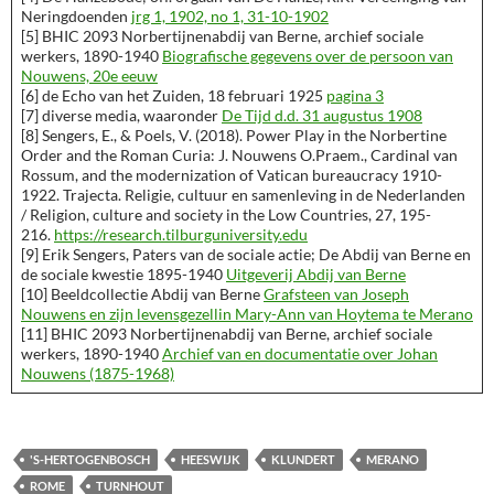
Neringdoenden
jrg 1, 1902, no 1, 31-10-1902
[5] BHIC 2093 Norbertijnenabdij van Berne, archief sociale
werkers, 1890-1940
Biografische gegevens over de persoon van
Nouwens, 20e eeuw
[6] de Echo van het Zuiden, 18 februari 1925
pagina 3
[7] diverse media, waaronder
De Tijd d.d. 31 augustus 1908
[8] Sengers, E., & Poels, V. (2018). Power Play in the Norbertine
Order and the Roman Curia: J. Nouwens O.Praem., Cardinal van
Rossum, and the modernization of Vatican bureaucracy 1910-
1922. Trajecta. Religie, cultuur en samenleving in de Nederlanden
/ Religion, culture and society in the Low Countries, 27, 195-
216.
https://research.tilburguniversity.edu
[9] Erik Sengers, Paters van de sociale actie; De Abdij van Berne en
de sociale kwestie 1895-1940
Uitgeverij Abdij van Berne
[10] Beeldcollectie Abdij van Berne
Grafsteen van Joseph
Nouwens en zijn levensgezellin Mary-Ann van Hoytema te Merano
[11] BHIC 2093 Norbertijnenabdij van Berne, archief sociale
werkers, 1890-1940
Archief van en documentatie over Johan
Nouwens (1875-1968)
'S-HERTOGENBOSCH
HEESWIJK
KLUNDERT
MERANO
ROME
TURNHOUT