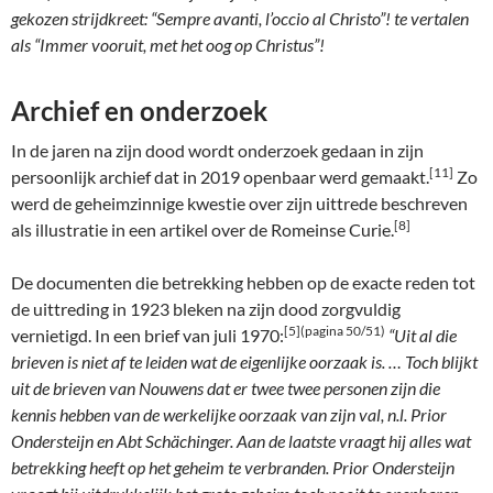
gekozen strijdkreet: “Sempre avanti, l’occio al Christo”! te vertalen
als “Immer vooruit, met het oog op Christus”!
Archief en onderzoek
In de jaren na zijn dood wordt onderzoek gedaan in zijn
[11]
persoonlijk archief dat in 2019 openbaar werd gemaakt.
Zo
werd de geheimzinnige kwestie over zijn uittrede beschreven
[8]
als illustratie in een artikel over de Romeinse Curie.
De documenten die betrekking hebben op de exacte reden tot
de uittreding in 1923 bleken na zijn dood zorgvuldig
[5](pagina 50/51)
vernietigd. In een brief van juli 1970:
“Uit al die
brieven is niet af te leiden wat de eigenlijke oorzaak is. … Toch blijkt
uit de brieven van Nouwens dat er twee twee personen zijn die
kennis hebben van de werkelijke oorzaak van zijn val, n.l. Prior
Ondersteijn en Abt Schächinger. Aan de laatste vraagt hij alles wat
betrekking heeft op het geheim te verbranden. Prior Ondersteijn