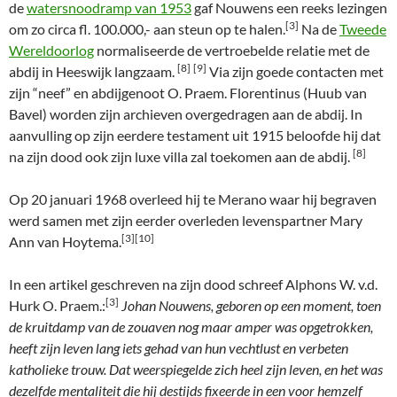
de
watersnoodramp van 1953
gaf Nouwens een reeks lezingen
[3]
om zo circa fl. 100.000,- aan steun op te halen.
Na de
Tweede
Wereldoorlog
normaliseerde de vertroebelde relatie met de
[8]
[9]
abdij in Heeswijk langzaam.
Via zijn goede contacten met
zijn “neef” en abdijgenoot O. Praem. Florentinus (Huub van
Bavel) worden zijn archieven overgedragen aan de abdij. In
aanvulling op zijn eerdere testament uit 1915 beloofde hij dat
[8]
na zijn dood ook zijn luxe villa zal toekomen aan de abdij.
Op 20 januari 1968 overleed hij te Merano waar hij begraven
werd samen met zijn eerder overleden levenspartner Mary
[3][10]
Ann van Hoytema.
In een artikel geschreven na zijn dood schreef Alphons W. v.d.
[3]
Hurk O. Praem.:
Johan Nouwens, geboren op een moment, toen
de kruitdamp van de zouaven nog maar amper was opgetrokken,
heeft zijn leven lang iets gehad van hun vechtlust en verbeten
katholieke trouw. Dat weerspiegelde zich heel zijn leven, en het was
dezelfde mentaliteit die hij destijds fixeerde in een voor hemzelf