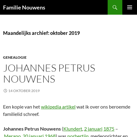
Ga
Zoeken
Familie Nouwens
naar
PRIMAI
de
MENU
inhoud
Maandelijks archief: oktober 2019
GENEALOGIE
JOHANNES PETRUS
NOUWENS
14 OKTOBER 2019
Een kopie van het
wikipedia artikel
wat ik over ons beroemde
familielid schreef.
Johannes Petrus Nouwens
(
Klundert
,
2 januari
1875
–
Merano
,
20 januari
1968
) was
norbertijn
, medeoprichter en