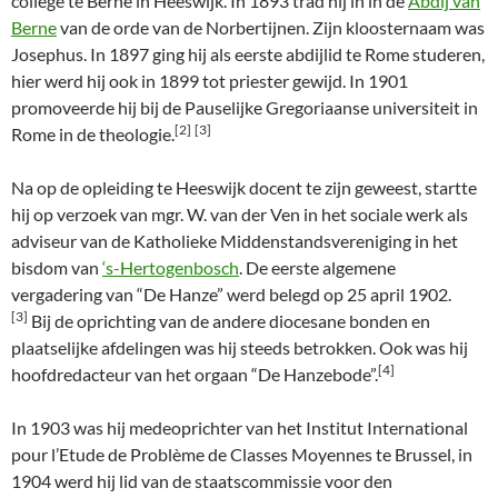
college te Berne in Heeswijk. In 1893 trad hij in in de
Abdij van
Berne
van de orde van de Norbertijnen. Zijn kloosternaam was
Josephus. In 1897 ging hij als eerste abdijlid te Rome studeren,
hier werd hij ook in 1899 tot priester gewijd. In 1901
promoveerde hij bij de Pauselijke Gregoriaanse universiteit in
[2]
[3]
Rome in de theologie.
Na op de opleiding te Heeswijk docent te zijn geweest, startte
hij op verzoek van mgr. W. van der Ven in het sociale werk als
adviseur van de Katholieke Middenstandsvereniging in het
bisdom van
‘s-Hertogenbosch
. De eerste algemene
vergadering van “De Hanze” werd belegd op 25 april 1902.
[3]
Bij de oprichting van de andere diocesane bonden en
plaatselijke afdelingen was hij steeds betrokken. Ook was hij
[4]
hoofdredacteur van het orgaan “De Hanzebode”.
In 1903 was hij medeoprichter van het Institut International
pour l’Etude de Problème de Classes Moyennes te Brussel, in
1904 werd hij lid van de staatscommissie voor den