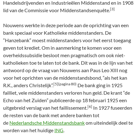
Handelsdrijvenden en Industrieëlen Middenstand en in 1908
[3]
lid van de Commissie voor Middenstandsenquête.
Nouwens werkte in deze periode aan de oprichting van een
bank speciaal voor Katholieke middenstanders. De
“Hanzebank” moest middenstanders voor het eerst toegang
geven tot krediet. Om in aanmerking te komen voor een
overheidssubsidie besloot men pragmatisch om ook niet-
katholieken toe te laten tot de bank. Dit was in de lijn van het
antwoord op de vraag van Nouwens aan Paus Leo XIII nog
voor het oprichten van de middenstandsbond, “als het kan
[5](pagina 80)
R.K., anders Christelijk”.
De bank ging in 1925
failliet, vele middenstanders verloren hun geld. De krant “de
Echo van het Zuiden” publiceerde op 18 februari 1925 een
[6]
uitgebreid verslag van het faillissement.
In 1927 fuseerden
de resten van de bank met andere banken tot
de
Nederlandsche Middenstandsbank
om uiteindelijk deel te
worden van het huidige
ING
.