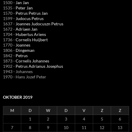
1500 -
Jan Jan
1535 -
Peter Jan
1570 -
Petrus Petrus Jan
1599 -
Judocus Petrus
1637 -
Joannes Judocuszn Petrus
1672 -
Adriaen Jan
1704 -
Hubertus Ariens
1736 -
Cornelis Huijbert
1770 -
Joannes
1806 -
Dingeman
1842 -
Petrus
1873 -
Cornelis Johannes
1902 -
Petrus Adrianus Josephus
1943 - Johannes
1970 - Hans Jozef Peter
OKTOBER 2019
M
D
W
D
V
Z
Z
1
2
3
4
5
6
7
8
9
10
11
12
13