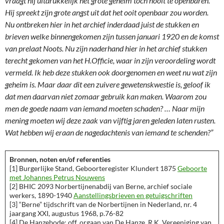
vraagt hij uitdrukkelijk het grote geheim toch nooit te openbaren.
Hij spreekt zijn grote angst uit dat het ooit openbaar zou worden.
Nu ontbreken hier in het archief inderdaad juist de stukken en
brieven welke binnengekomen zijn tussen januari 1920 en de komst
van prelaat Noots. Nu zijn naderhand hier in het archief stukken
terecht gekomen van het H.Officie, waar in zijn veroordeling wordt
vermeld. Ik heb deze stukken ook doorgenomen en weet nu wat zijn
geheim is. Maar daar dit een zuivere gewetenskwestie is, geloof ik
dat men daarvan niet zomaar gebruik kan maken. Waarom zou
men de goede naam van iemand moeten schaden? … Naar mijn
mening moeten wij deze zaak van vijftig jaren geleden laten rusten.
Wat hebben wij eraan de nagedachtenis van iemand te schenden?”
Bronnen, noten en/of referenties
[1] Burgerlijke Stand, Geboorteregister Klundert 1875
Geboorte
met Johannes Petrus Nouwens
[2] BHIC 2093 Norbertijnenabdij van Berne, archief sociale
werkers, 1890-1940
Aanstellingsbrieven en getuigschriften
[3] “Berne” tijdschrift van de Norbertijnen in Nederland, nr. 4
jaargang XXI, augustus 1968, p.76-82
[4] De Hanzebode; off. orgaan van De Hanze, R.K. Vereeniging van