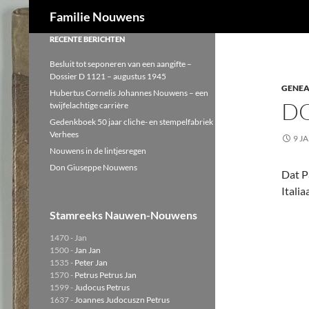
Zoeken
Familie Nouwens
Ga
RECENTE BERICHTEN
naar
Besluit tot seponeren van een aangifte –
de
Dossier D 1121 – augustus 1945
GENEA
inhoud
Hubertus Cornelis Johannes Nouwens – een
D
twijfelachtige carrière
Gedenkboek 50 jaar cliche- en stempelfabriek
Verhees
9 J
Nouwens in de lintjesregen
Don Giuseppe Nouwens
Dat P
Itali
Stamreeks Nauwen-Nouwens
1470 - Jan
1500 -
Jan Jan
1535 -
Peter Jan
1570 -
Petrus Petrus Jan
1599 -
Judocus Petrus
1637 -
Joannes Judocuszn Petrus