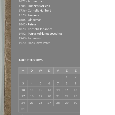
1672 -
Adriaen Jan
1704 -
Hubertus Ariens
1736 -
Cornelis Huijbert
1770 -
Joannes
1806 -
Dingeman
1842 -
Petrus
1873 -
Cornelis Johannes
1902 -
Petrus Adrianus Josephus
1943 - Johannes
1970 - Hans Jozef Peter
AUGUSTUS 2026
M
D
W
D
V
Z
Z
1
2
3
4
5
6
7
8
9
10
11
12
13
14
15
16
17
18
19
20
21
22
23
24
25
26
27
28
29
30
31