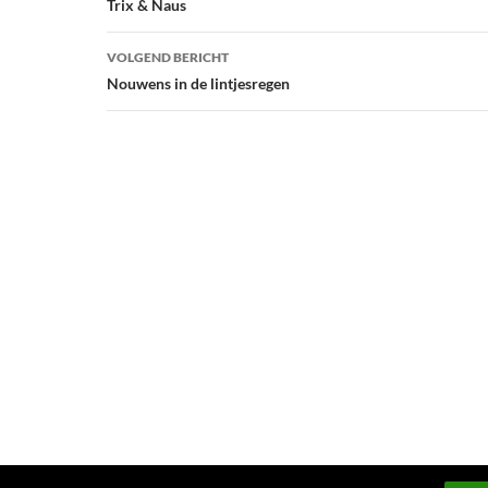
navigatie
Trix & Naus
VOLGEND BERICHT
Nouwens in de lintjesregen