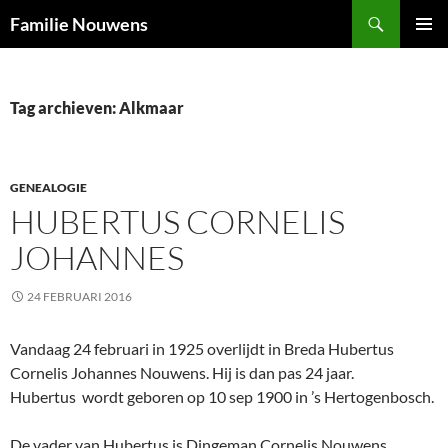
Ga
Zoeken
Familie Nouwens
naar
PRIMAI
de
MENU
inhoud
Tag archieven: Alkmaar
GENEALOGIE
HUBERTUS CORNELIS
JOHANNES
24 FEBRUARI 2016
Vandaag 24 februari in 1925 overlijdt in Breda Hubertus
Cornelis Johannes Nouwens. Hij is dan pas 24 jaar.
Hubertus wordt geboren op 10 sep 1900 in ’s Hertogenbosch.
De vader van Hubertus is Dingeman Cornelis Nouwens,