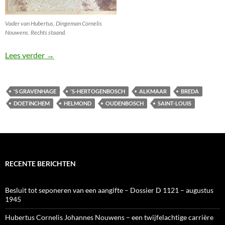
Vader van Hubertus, Dingeman Cornelis
Nouwens. Rechts staand.
Hubertus Cornelis Johannes
Lees verder
→
'S GRAVENHAGE
'S-HERTOGENBOSCH
ALKMAAR
BREDA
DOETINCHEM
HELMOND
OUDENBOSCH
SAINT-LOUIS
RECENTE BERICHTEN
Besluit tot seponeren van een aangifte – Dossier D 1121 – augustus
1945
Hubertus Cornelis Johannes Nouwens – een twijfelachtige carrière