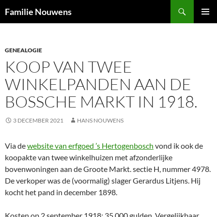
Ga
Zoeken
Familie Nouwens
naar
PRIMAI
de
MENU
inhoud
GENEALOGIE
KOOP VAN TWEE
WINKELPANDEN AAN DE
BOSSCHE MARKT IN 1918.
3 DECEMBER 2021
HANS NOUWENS
Via de
website van erfgoed ’s Hertogenbosch
vond ik ook de
koopakte van twee winkelhuizen met afzonderlijke
bovenwoningen aan de Groote Markt. sectie H, nummer 4978.
De verkoper was de (voormalig) slager Gerardus Litjens. Hij
kocht het pand in december 1898.
Kosten op 2 september 1918: 35.000 gulden. Vergelijkbaar