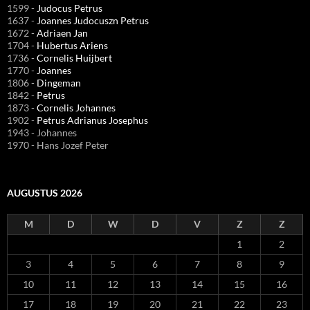
1599 -
Judocus Petrus
1637 -
Joannes Judocuszn Petrus
1672 -
Adriaen Jan
1704 -
Hubertus Ariens
1736 -
Cornelis Huijbert
1770 -
Joannes
1806 -
Dingeman
1842 -
Petrus
1873 -
Cornelis Johannes
1902 -
Petrus Adrianus Josephus
1943 - Johannes
1970 - Hans Jozef Peter
AUGUSTUS 2026
M
D
W
D
V
Z
Z
1
2
3
4
5
6
7
8
9
10
11
12
13
14
15
16
17
18
19
20
21
22
23