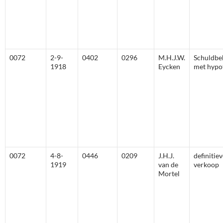
0072
2-9-
0402
0296
M.H.J.W.
Schuldbe
1918
Eycken
met hypo
0072
4-8-
0446
0209
J.H.J.
definitie
1919
van de
verkoop
Mortel