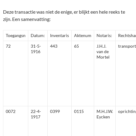
Deze transactie was niet de enige, er blijkt een hele reeks te
zijn. Een samenvatting:
Toegangsn
Datum:
Inventaris
Aktenum
Notaris:
Rechtsha
72
31-5-
443
65
J.H.J.
transport
1916
van de
Mortel
0072
22-4-
0399
0115
M.H.J.W.
oprichtin
1917
Eycken