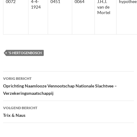
0072
4-4-
0451
0064
J.H.J.
hypothee
1924
van de
Mortel
'S-HERTOGENBOSCH
Bericht
VORIG BERICHT
navigatie
Oprichting Naamlooze Vennootschap Nationale Slachtvee –
Verzekeringsmaatschappij
VOLGEND BERICHT
Trix & Naus