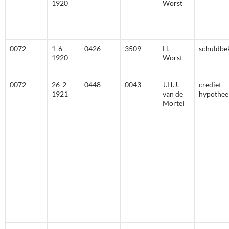
1920
Worst
0072
1-6-
0426
3509
H.
schuldbe
1920
Worst
0072
26-2-
0448
0043
J.H.J.
crediet
1921
van de
hypothee
Mortel