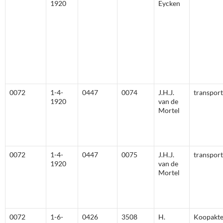
1920
Eycken
0072
1-4-
0447
0074
J.H.J.
transport
1920
van de
Mortel
0072
1-4-
0447
0075
J.H.J.
transport
1920
van de
Mortel
0072
1-6-
0426
3508
H.
Koopakt